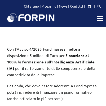
Salta
Chi siamo
|
Magazine
|
News
|
Contatti
|
|
al
contenuto
To
Na
CATALOGO CORSI
PER LE AZIENDE
Con l’Avviso 4/2025 Fondimpresa mette a
disposizione 5 milioni di Euro per
finanziare al
100%
la
formazione sull’Intelligenza Artificiale
PER LE PERSONE
(IA)
per il rafforzamento delle competenze e della
competitività delle imprese.
L’azienda, che deve essere aderente a Fondimpresa,
potrà richiedere di finanziare un piano formativo
(anche articolato in più percorsi).