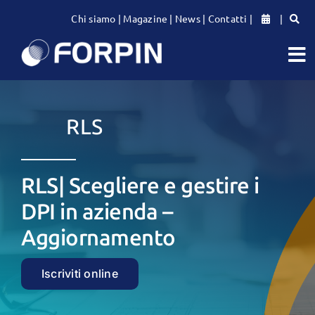
Salta
Chi siamo
|
Magazine
|
News
|
Contatti
|
|
al
contenuto
To
Na
CATALOGO CORSI
RLS
PER LE AZIENDE
RLS| Scegliere e gestire i
PER LE PERSONE
DPI in azienda –
Aggiornamento
Iscriviti online