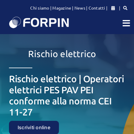
Salta
Chi siamo
|
Magazine
|
News
|
Contatti
|
|
al
contenuto
To
Na
CATALOGO CORSI
Rischio elettrico
PER LE AZIENDE
Rischio elettrico | Operatori
PER LE PERSONE
elettrici PES PAV PEI
conforme alla norma CEI
11-27
Iscriviti online