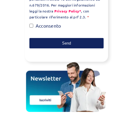
n.679/2016. Per maggiori informazioni
leggi la nostra
Privacy Policy*
, con
particolare riferimento al prf 2.3.
*
Acconsento
Send
This
field
should
be
left
blank